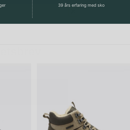
ger
39 års erfaring med sko
hetsbrev
re