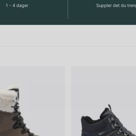
1 - 4 dager
Suppler det du tren
Motta vår ny
Ja, gjerne
Kanskje sene