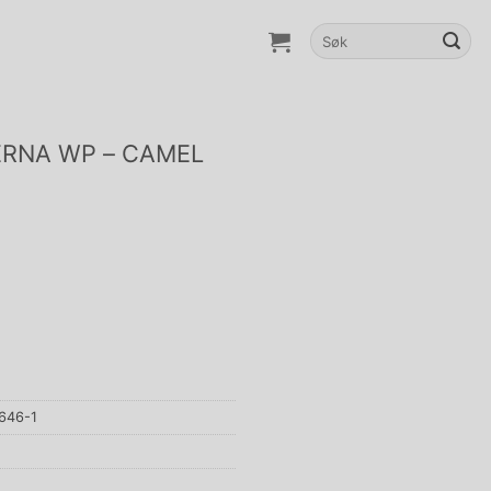
Søk
etter:
ERNA WP – CAMEL
646-1