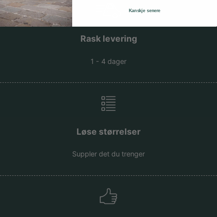
Kanskje senere
Rask levering
1 - 4 dager
Løse størrelser
Suppler det du trenger