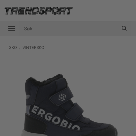
Skip
to
content
Søk
etter:
SKO
/
VINTERSKO