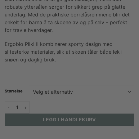
robuste yttersålen sørger for sikkert grep på glatte
underlag. Med de praktiske borrelåsremmene blir det
enkelt for barna å ta skoene av og på selv – perfekt
for travle hverdager.
Ergobio Pilki II kombinerer sporty design med
slitesterke materialer, slik at skoen tåler både lek i
snøen og daglig bruk.
Størrelse
Ergobio Pilki II WP - navy antall
LEGG I HANDLEKURV