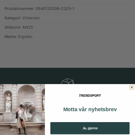
Produktnummer:
0540132508-2323-1
Kategori:
Vintersko
Stikkord:
AW25
Merke:
Ergobio
På lager i Norge
Motta vår nyhetsbrev
Ferdig fortollet
Ja, gjerne