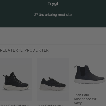
Trygt
37 års erfaring med sko
RELATERTE PRODUKTER
Jean Paul
Abondance WP –
Navy
Jean Paul Colline –
Jean Paul Astro –