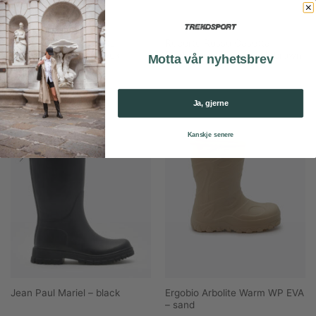
Roberto Rosso Casetta
Roberto Rosso Casetta
Rubberboot Low – black
Rubberboot Low – dark-brown
Motta vår nyhetsbrev
Ja, gjerne
Nyhet
Kanskje senere
Ergobio Arbolite Warm WP EVA
Jean Paul Mariel – black
– sand