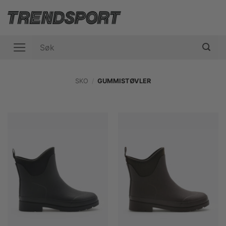
Skip
to
content
Søk
etter:
SKO
/
GUMMISTØVLER