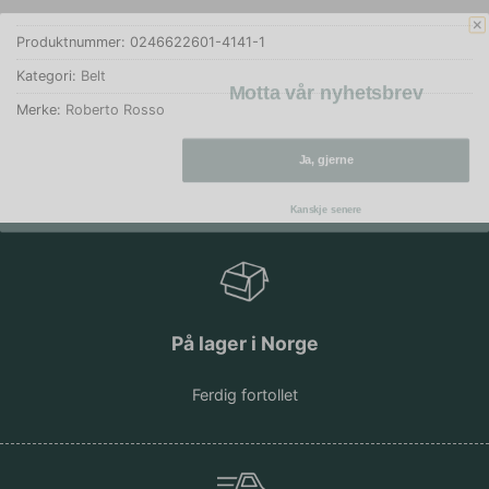
Produktnummer:
0246622601-4141-1
Kategori:
Belt
Motta vår nyhetsbrev
Merke:
Roberto Rosso
Ja, gjerne
Kanskje senere
På lager i Norge
Ferdig fortollet