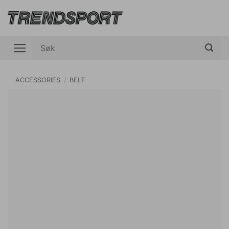
Skip
to
content
Søk
etter:
ACCESSORIES
/
BELT