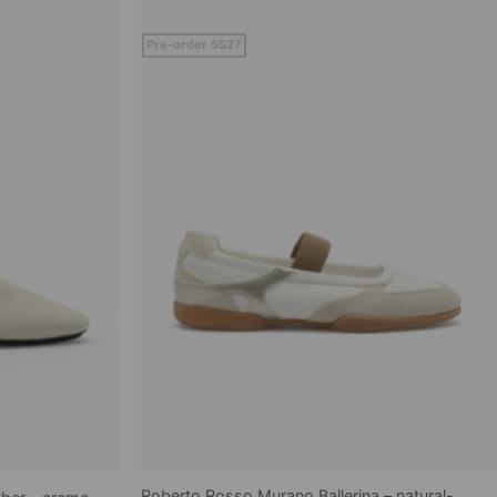
Pre-order SS27
Roberto Rosso Murano Ballerina – natural-