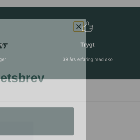
er
Trygt
ger
39 års erfaring med sko
hetsbrev