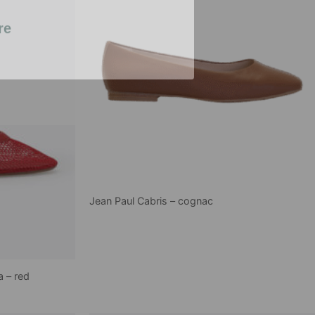
re
Jean Paul Cabris – cognac
a – red