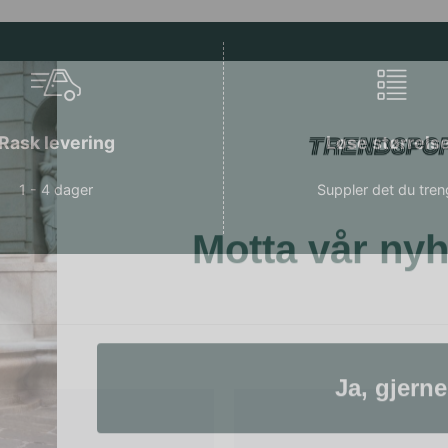
Rask levering
Løse størrels
1 - 4 dager
Suppler det du tren
Motta vår ny
Ja, gjerne