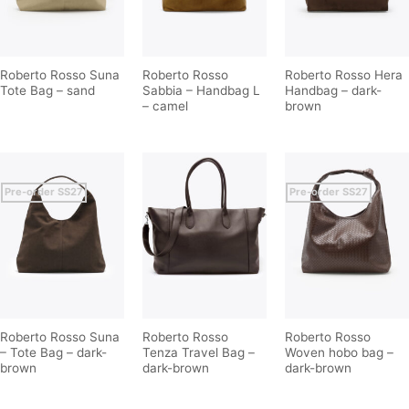
Roberto Rosso Suna
Roberto Rosso
Roberto Rosso Hera
Tote Bag – sand
Sabbia – Handbag L
Handbag – dark-
– camel
brown
Pre-order SS27
Pre-order SS27
Roberto Rosso Suna
Roberto Rosso
Roberto Rosso
– Tote Bag – dark-
Tenza Travel Bag –
Woven hobo bag –
brown
dark-brown
dark-brown