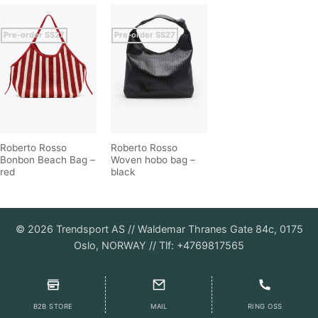
Pre-order SS27
Pre-order SS27
Roberto Rosso
Roberto Rosso
Bonbon Beach Bag –
Woven hobo bag –
red
black
©
2026
Trendsport AS // Waldemar Thranes Gate 84c, 0175
Oslo, NORWAY // Tlf: +4769817565
B2B STORE
MAIL
RING OSS