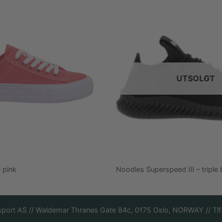
UTSOLGT
 pink
Noodles Superspeed III – triple 
sport AS // Waldemar Thranes Gate 84c, 0175 Oslo, NORWAY // Tl