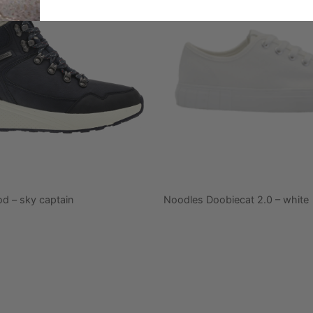
od – sky captain
Noodles Doobiecat 2.0 – white