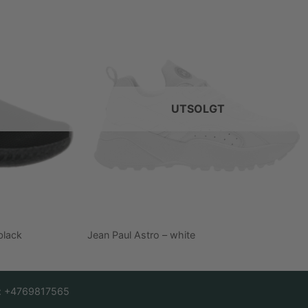
UTSOLGT
black
Jean Paul Astro – white
f: +4769817565