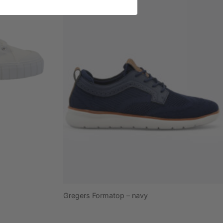
Gregers Formatop – navy