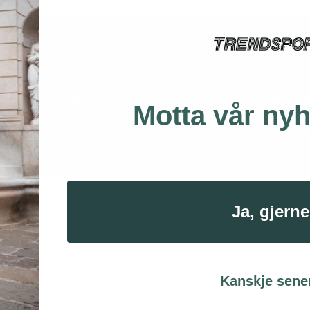
Rask levering
Løse størrels
Motta vår ny
1 - 4 dager
Suppler det du tren
Ja, gjerne
Kanskje sene