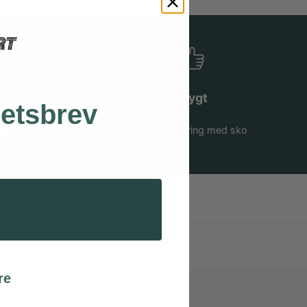
er
Trygt
hetsbrev
ger
39 års erfaring med sko
re