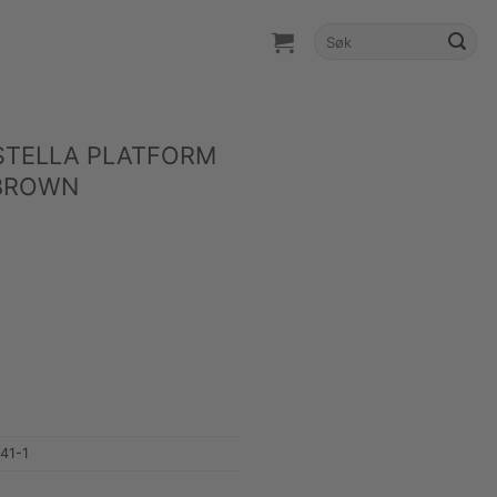
Søk
etter:
STELLA PLATFORM
-BROWN
41-1