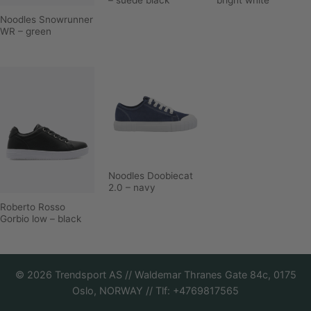
– suede black
bright white
Noodles Snowrunner
WR – green
Noodles Doobiecat
2.0 – navy
Roberto Rosso
Gorbio low – black
©
2026
Trendsport AS // Waldemar Thranes Gate 84c, 0175
Oslo, NORWAY // Tlf: +4769817565