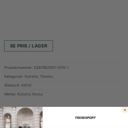
SE PRIS / LAGER
Produktnummer:
0287462601-1010-1
Kategorier:
Nyheter
,
Pensko
Stikkord:
AW26
Merke:
Roberto Rosso