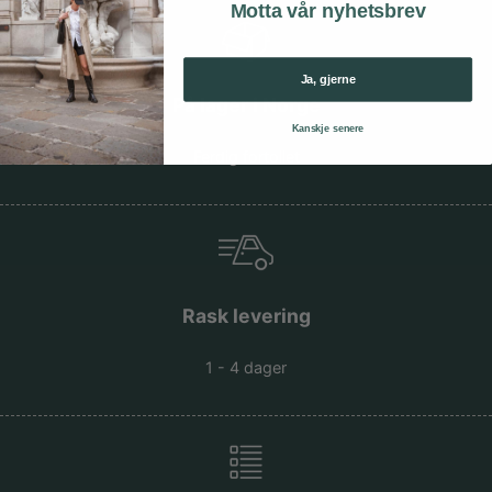
Motta vår nyhetsbrev
Ja, gjerne
På lager i Norge
Kanskje senere
Ferdig fortollet
Rask levering
1 - 4 dager