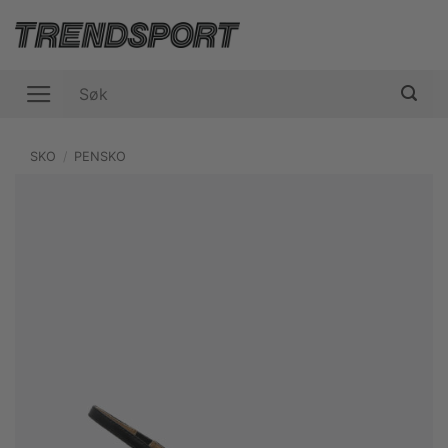
Skip
to
content
Søk
etter:
SKO
/
PENSKO