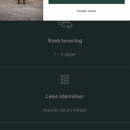
Kanskje senere
Rask levering
1 - 4 dager
Løse størrelser
Suppler det du trenger