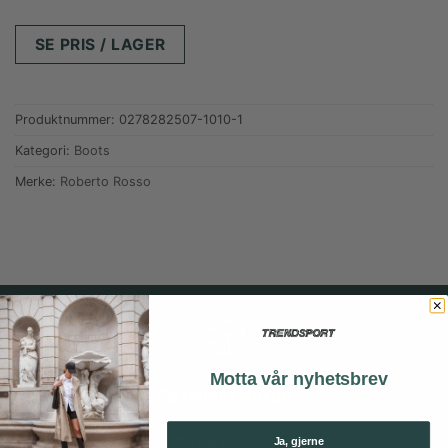
SE PRIS / LAGER
Produktnummer:
0278282507-1010-1
Kategori:
Boots
Merke:
Roberto Rosso
Motta vår nyhetsbrev
På lager i Norge
Ferdig fortollet
Ja, gjerne