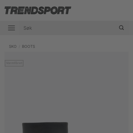
Skip
to
content
Søk
etter:
SKO
/
BOOTS
Varmfôret