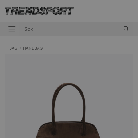
Skip
to
content
Søk
etter:
BAG
/
HANDBAG