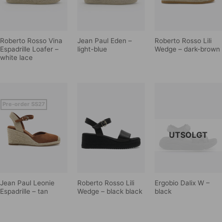
Roberto Rosso Vina
Jean Paul Eden –
Roberto Rosso Lili
Espadrille Loafer –
light-blue
Wedge – dark-brown
white lace
Pre-order SS27
UTSOLGT
Jean Paul Leonie
Roberto Rosso Lili
Ergobio Dalix W –
Espadrille – tan
Wedge – black black
black