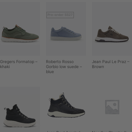
Pre-order SS27
Gregers Formatop –
Roberto Rosso
Jean Paul Le Praz –
khaki
Gorbio low suede –
Brown
blue