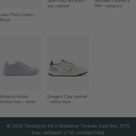
Jean Paul Arcalod –
Noodles Chunko II
sky captain
WR – tobacco
Jean Paul Colline –
Black
Roberto Rosso
Gregers Clay leather
Gorbio low – white
– white blue
©
2026
Trendsport AS // Waldemar Thranes Gate 84c, 0175
Oslo, NORWAY // Tlf: +4769817565