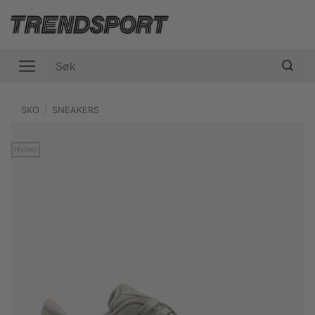
Skip
to
content
Søk
etter:
SKO
/
SNEAKERS
Nyhet