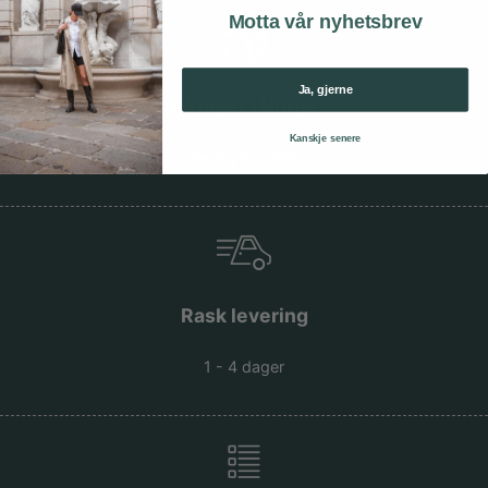
Motta vår nyhetsbrev
Ja, gjerne
På lager i Norge
Kanskje senere
Ferdig fortollet
Rask levering
1 - 4 dager