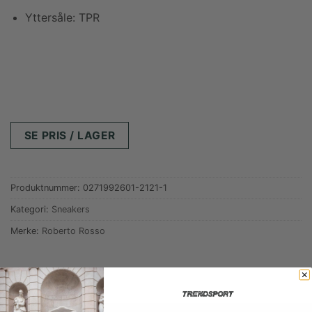
Yttersåle: TPR
SE PRIS / LAGER
Produktnummer:
0271992601-2121-1
Kategori:
Sneakers
Merke:
Roberto Rosso