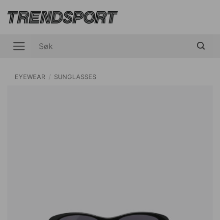
Skip
to
content
Søk
etter:
EYEWEAR
/
SUNGLASSES