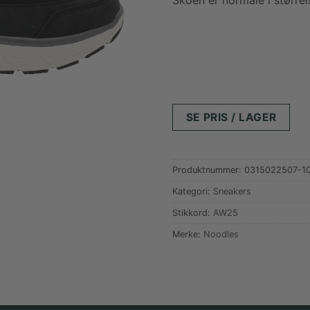
Skoen er normale i størrel
SE PRIS / LAGER
Produktnummer:
0315022507-10
Kategori:
Sneakers
Stikkord:
AW25
Merke:
Noodles