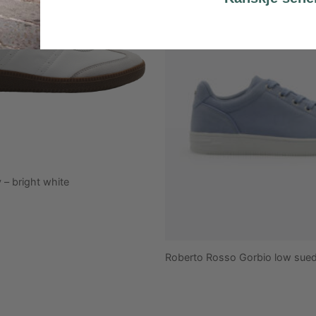
 – bright white
Roberto Rosso Gorbio low sued