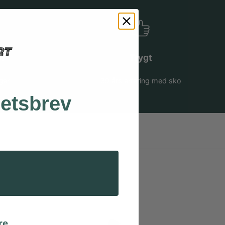
er
Trygt
ger
39 års erfaring med sko
hetsbrev
re