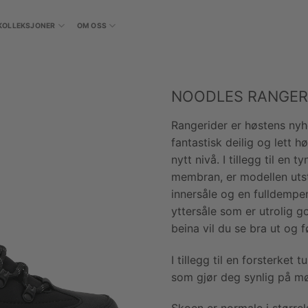
KOLLEKSJONER
OM OSS
NOODLES RANGERI
Rangerider er høstens nyh
fantastisk deilig og lett h
nytt nivå. I tillegg til en 
membran, er modellen ut
innersåle og en fulldemp
yttersåle som er utrolig g
beina vil du se bra ut og 
I tillegg til en forsterket
som gjør deg synlig på mø