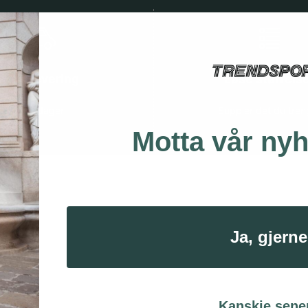
Rask levering
Løse størrels
1 - 4 dager
Suppler det du tren
Motta vår ny
Ja, gjerne
Pre-order SS27
Kanskje sene