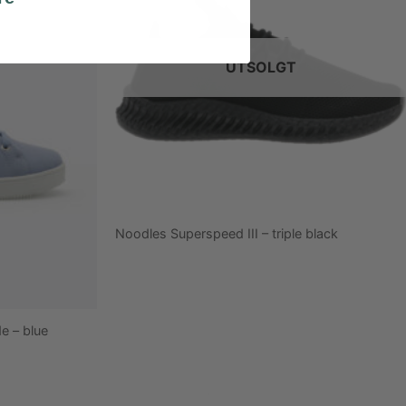
UTSOLGT
Noodles Superspeed III – triple black
e – blue