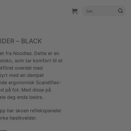
Søk
etter:
DER – BLACK
et fra Noodles. Dette er en
østsko, som tar komfort til et
tyntfôret overdel med
styrt med en dempet
ende ergonomisk Scandiflex-
od på fot. Med disse på
føle deg enda bedre.
 tupp har skoen reflekspaneler
rke høstkvelder.