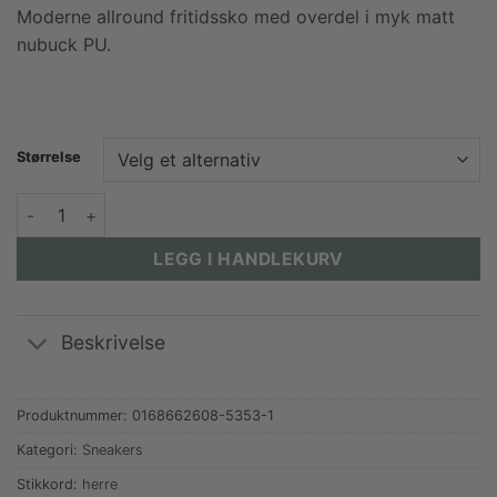
Moderne allround fritidssko med overdel i myk matt
nubuck PU.
Størrelse
Jean Paul Orleans - cognac antall
LEGG I HANDLEKURV
Beskrivelse
Produktnummer:
0168662608-5353-1
Kategori:
Sneakers
Stikkord:
herre