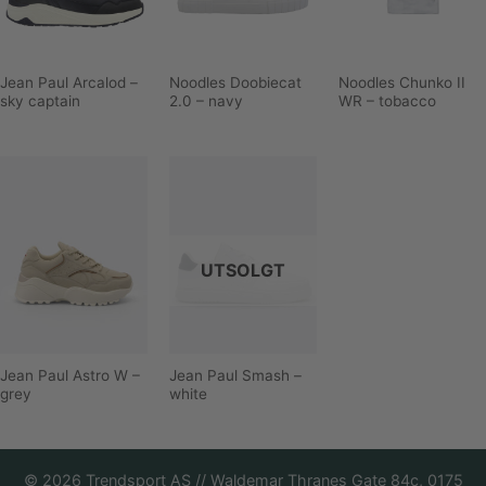
Jean Paul Arcalod –
Noodles Doobiecat
Noodles Chunko II
sky captain
2.0 – navy
WR – tobacco
UTSOLGT
Jean Paul Astro W –
Jean Paul Smash –
grey
white
©
2026
Trendsport AS // Waldemar Thranes Gate 84c, 0175