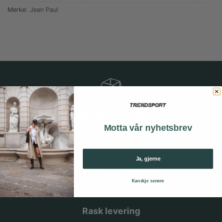
Merke:
Jean Paul
På lager i Norge
Motta vår nyhetsbrev
Ferdig fortollet
Ja, gjerne
Kanskje senere
Rask levering