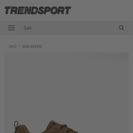
Skip
to
content
Søk
etter:
SKO
/
SNEAKERS