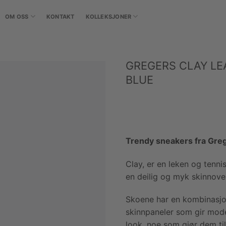
OM OSS
KONTAKT
KOLLEKSJONER
GREGERS CLAY LE
BLUE
Trendy sneakers fra Gre
Clay, er en leken og tenni
en deilig og myk skinnove
Skoene har en kombinasjon
skinnpaneler som gir mod
look, noe som gjør dem til e