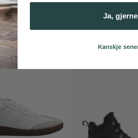
1 - 4 dager
Suppler det du tren
Ja, gjerne
Kanskje sene