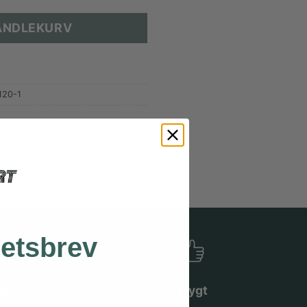
HANDLEKURV
120-1
hetsbrev
er
Trygt