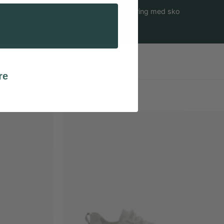
ger
37 års erfaring med sko
re