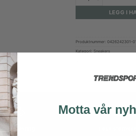
LEGG I 
Produktnummer:
0426242301-0
Kategori:
Sneakers
Merke:
Gregers
Motta vår ny
Rask levering
Løse størrels