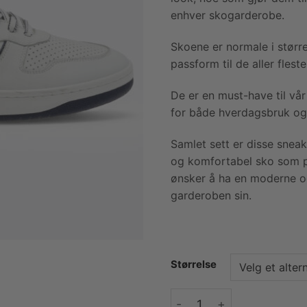
enhver skogarderobe.
Skoene er normale i størr
passform til de aller fleste
De er en must-have til vår
for både hverdagsbruk og s
Samlet sett er disse sneak
og komfortabel sko som p
ønsker å ha en moderne og
garderoben sin.
Størrelse
Gregers Clay leather - wh