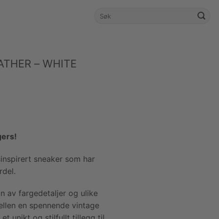
Søk
etter:
ATHER – WHITE
gers!
sinspirert sneaker som har
rdel.
 av fargedetaljer og ulike
ellen en spennende vintage
t unikt og stilfullt tillegg til