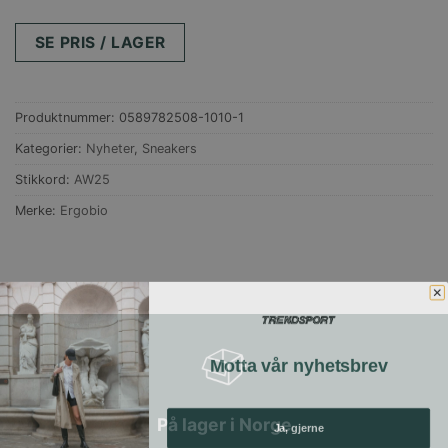
SE PRIS / LAGER
Produktnummer:
0589782508-1010-1
Kategorier:
Nyheter
,
Sneakers
Stikkord:
AW25
Merke:
Ergobio
Motta vår nyhetsbrev
På lager i Norge
Ja, gjerne