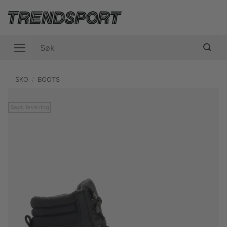
Skip
to
content
Søk
etter:
SKO
/
BOOTS
Sept. levering