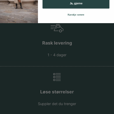
Ja, gjerne
Ferdig fortollet
Kanskje senere
Rask levering
1 - 4 dager
Løse størrelser
Suppler det du trenger