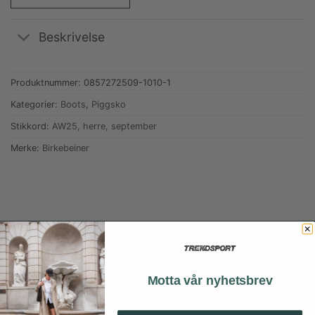
Beskrivelse
Produktnummer:
0857272509-1010-1
Kategorier:
Boots
,
Piggsko
Stikkord:
AW25
,
herre
,
september
Merke:
Birkebeiner
Motta vår nyhetsbrev
På lager i Norge