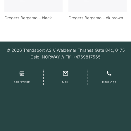
Gregers Bergamo – black
Gregers Bergamo – dk.brown
©
2026
Trendsport AS // Waldemar Thranes Gate 84c, 0175
Oslo, NORWAY // Tlf: +4769817565
B2B STORE
MAIL
RING OSS